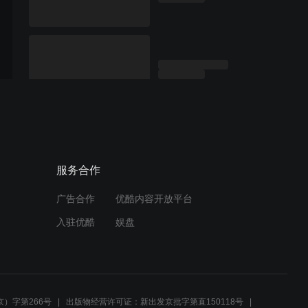
服务合作
广告合作
优酷内容开放平台
入驻优酷
娱盘
）字第266号
出版物经营许可证：新出发京批字第直150118号