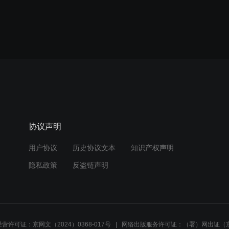
协议声明
用户协议
历史协议文本
知识产权声明
隐私政策
反盗链声明
营许可证：京网文（2024）0368-017号
网络出版服务许可证：（署）网出证（京