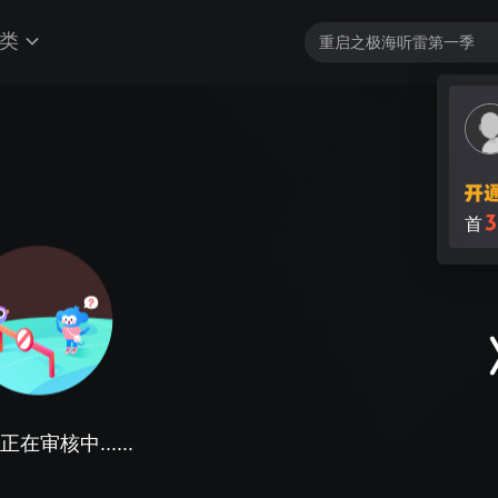
类
3
首
在审核中......