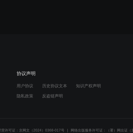
协议声明
用户协议
历史协议文本
知识产权声明
隐私政策
反盗链声明
营许可证：京网文（2024）0368-017号
网络出版服务许可证：（署）网出证（京