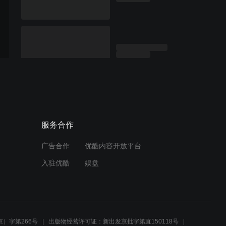
服务合作
广告合作
优酷内容开放平台
入驻优酷
娱盘
）字第266号
出版物经营许可证：新出发京批字第直150118号