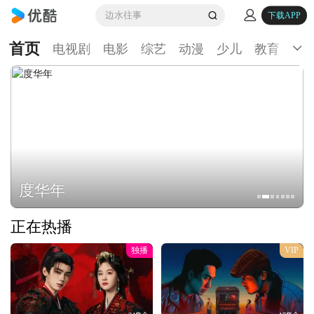
边水往事
下载APP
首页
电视剧
电影
综艺
动漫
少儿
教育
生
度华年
正在热播
独播
VIP