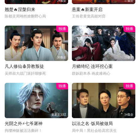
24集全
17集全
翘楚🔥涅槃归来
悬案🔥新案开启
陈都灵周翊然掀翻野心局
王传君黄觉高能对弈
独播
独播
30集全
29集全
凡人修仙🩸异教叛徒
月鳞绮纪·连环挖心案
吴师叔大战门派奸细惨死
群妖剧本杀 画皮难画心
独播
独播
更新至33话
34集全
光阴之外⚡七爷屠神
以法之名·饭局被做局
拘缨神躯被活活撕碎！
局中局！黑社会给高官庆生