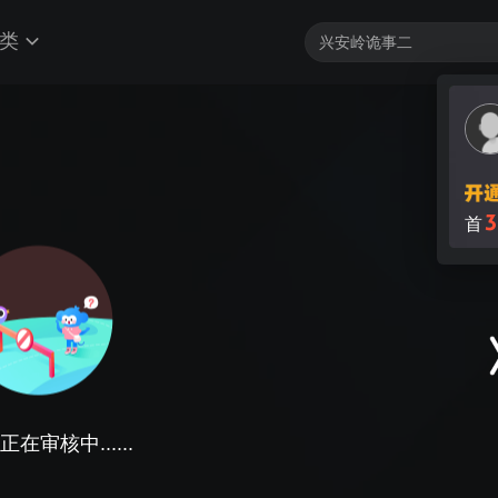
类
3
首
在审核中......