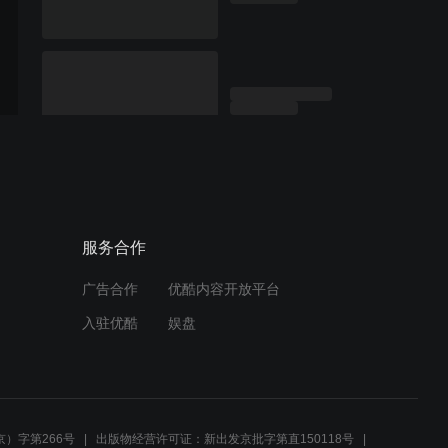
服务合作
广告合作
优酷内容开放平台
入驻优酷
娱盘
）字第266号
出版物经营许可证：新出发京批字第直150118号