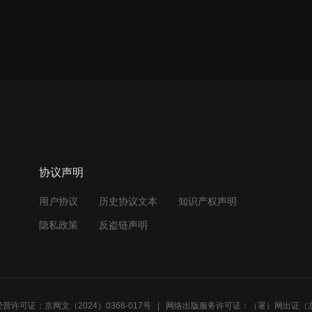
协议声明
用户协议
历史协议文本
知识产权声明
隐私政策
反盗链声明
营许可证：京网文（2024）0368-017号
网络出版服务许可证：（署）网出证（京