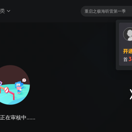
类
3
首
在审核中......