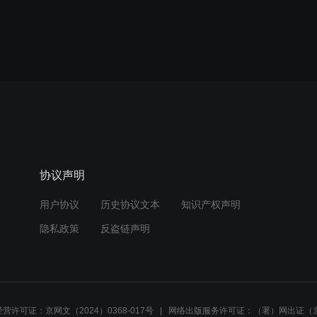
协议声明
用户协议
历史协议文本
知识产权声明
隐私政策
反盗链声明
营许可证：京网文（2024）0368-017号
网络出版服务许可证：（署）网出证（京