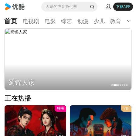
天赐的声音第七季
下载APP
首页
电视剧
电影
综艺
动漫
少儿
教育
生
蜀锦人家
正在热播
独播
VIP