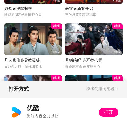
24集全
17集全
翘楚🔥涅槃归来
悬案🔥新案开启
陈都灵周翊然掀翻野心局
王传君黄觉高能对弈
独播
独播
30集全
29集全
凡人修仙🩸异教叛徒
月鳞绮纪·连环挖心案
吴师叔大战门派奸细惨死
群妖剧本杀 画皮难画心
独播
独播
打开方式
继续使用浏览器
更新至34话
34集全
优酷
打开
光阴之外💰富婆打赏
以法之名🔍陷入死局
为好内容全力以赴
丁雪：多了收着，姐不差钱
随叫随到！洪亮力挺郑雅萍