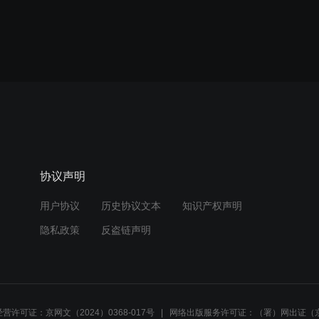
协议声明
用户协议
历史协议文本
知识产权声明
隐私政策
反盗链声明
营许可证：京网文（2024）0368-017号
网络出版服务许可证：（署）网出证（京