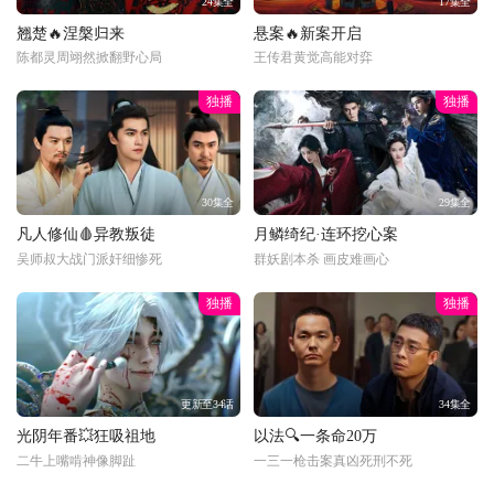
24集全
17集全
翘楚🔥涅槃归来
悬案🔥新案开启
陈都灵周翊然掀翻野心局
王传君黄觉高能对弈
独播
独播
30集全
29集全
凡人修仙🩸异教叛徒
月鳞绮纪·连环挖心案
吴师叔大战门派奸细惨死
群妖剧本杀 画皮难画心
独播
独播
更新至34话
34集全
光阴年番💥狂吸祖地
以法🔍一条命20万
二牛上嘴啃神像脚趾
一三一枪击案真凶死刑不死