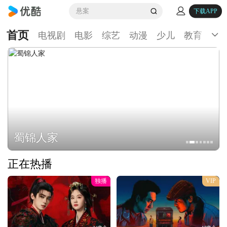
悬案
下载APP
首页
电视剧
电影
综艺
动漫
少儿
教育
生
蜀锦人家
正在热播
独播
VIP