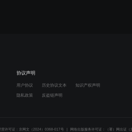
协议声明
用户协议
历史协议文本
知识产权声明
隐私政策
反盗链声明
营许可证：京网文（2024）0368-017号
网络出版服务许可证：（署）网出证（京