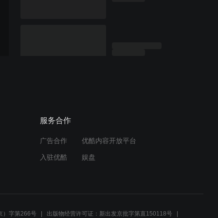
服务合作
广告合作
优酷内容开放平台
入驻优酷
娱盘
）字第266号
出版物经营许可证：新出发京批字第直150118号