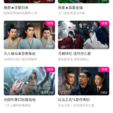
24集全
17集全
翘楚🔥涅槃归来
悬案🔥真案改编
陈都灵周翊然掀翻野心局
灭门逃犯竟变名作家
独播
独播
30集全
29集全
凡人修仙🩸异教叛徒
月鳞绮纪·连环挖心案
吴师叔大战门派奸细惨死
群妖剧本杀 画皮难画心
独播
独播
更新至34话
34集全
光阴年番💥狂吸祖地
以法之名🔍暂停离职
二牛上嘴啃神像脚趾
又怂又刚！洪亮接手死亡案