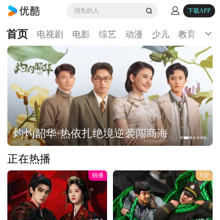
消失的人
下载APP
首页
电视剧
电影
综艺
动漫
少儿
教育
生
灼灼韶华·热依扎绝境逆袭闯商海
正在热播
独播
VIP