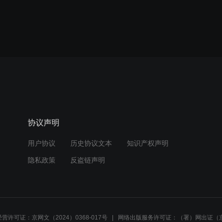
协议声明
用户协议
历史协议文本
知识产权声明
隐私政策
反盗链声明
营许可证：京网文（2024）0368-017号
网络出版服务许可证：（署）网出证（京