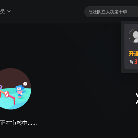
类
3
首
在审核中......