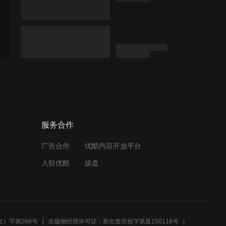
服务合作
广告合作
优酷内容开放平台
入驻优酷
娱盘
）字第266号
出版物经营许可证：新出发京批字第直150118号