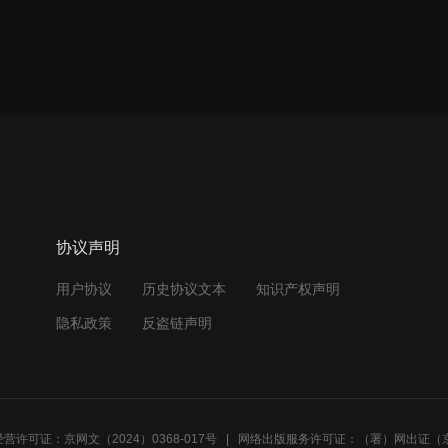
协议声明
用户协议
历史协议文本
知识产权声明
隐私政策
反盗链声明
营许可证：京网文（2024）0368-017号
网络出版服务许可证：（署）网出证（京