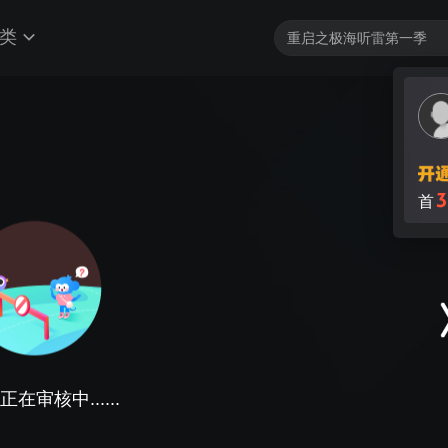
类
3
首
在审核中......