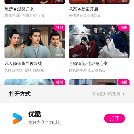
24集全
17集全
翘楚🔥涅槃归来
悬案🔥新案开启
陈都灵周翊然掀翻野心局
王传君黄觉高能对弈
独播
独播
30集全
29集全
凡人修仙🩸异教叛徒
月鳞绮纪·连环挖心案
吴师叔大战门派奸细惨死
群妖剧本杀 画皮难画心
独播
独播
打开方式
继续使用浏览器
更新至34话
34集全
优酷
打开
光阴年番💥狂吸祖地
以法之名🔍突击审讯
为好内容全力以赴
二牛上嘴啃神像脚趾
洪亮上手段审讯落网贪官