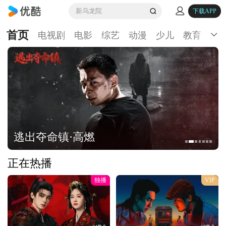
新乌龙院
下载APP
首页
电视剧
电影
综艺
动漫
少儿
教育
生
逃出夺命镇·高燃
正在热播
独播
VIP