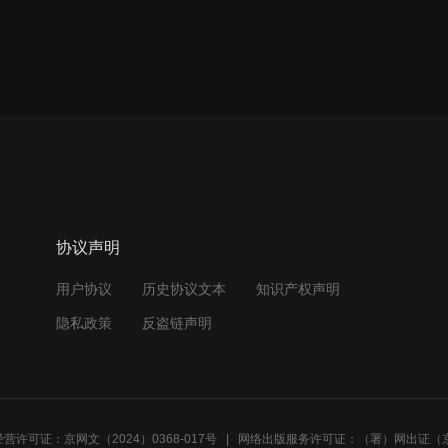
协议声明
用户协议
历史协议文本
知识产权声明
隐私政策
反盗链声明
营许可证：京网文（2024）0368-017号
网络出版服务许可证：（署）网出证（京