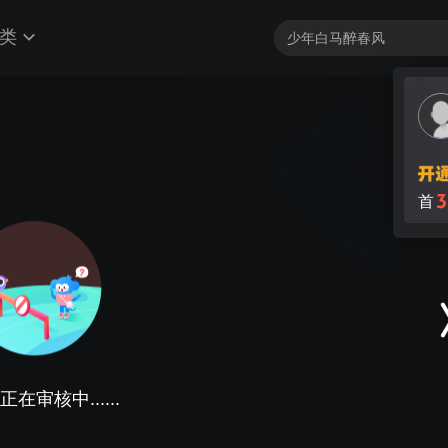
类
3
首
在审核中......