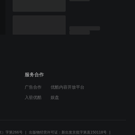
服务合作
广告合作
优酷内容开放平台
入驻优酷
娱盘
）字第266号
出版物经营许可证：新出发京批字第直150118号