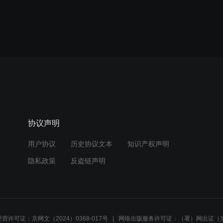
协议声明
用户协议
历史协议文本
知识产权声明
隐私政策
反盗链声明
营许可证：京网文（2024）0368-017号
网络出版服务许可证：（署）网出证（京