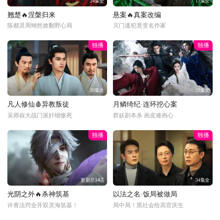
24集全
17集全
翘楚🔥涅槃归来
悬案🔥真案改编
陈都灵周翊然掀翻野心局
灭门逃犯竟变名作家
独播
独播
30集全
29集全
凡人修仙🩸异教叛徒
月鳞绮纪·连环挖心案
吴师叔大战门派奸细惨死
群妖剧本杀 画皮难画心
独播
独播
更新至34话
34集全
光阴之外🔥杀神筑基
以法之名·饭局被做局
许青法窍全开双灵海筑基！
局中局！黑社会给高官庆生