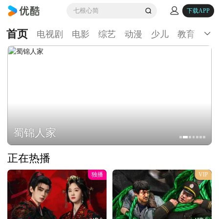
七根心简
下载APP
首页
电视剧
电影
综艺
动漫
少儿
教育
生
蜀锦人家
正在热播
独播
VIP