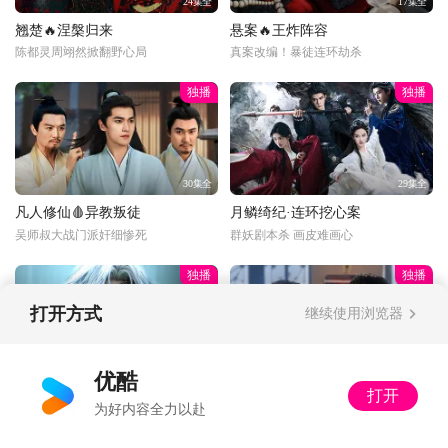
24集全
17集全
翘楚🔥涅槃归来
悬案🔥王炸阵容
陈都灵周翊然掀翻野心局
真案改编！暴徒连环劫杀
独播
独播
30集全
29集全
凡人修仙🩸异教叛徒
月鳞绮纪·连环挖心案
吴师叔大战门派奸细惨死
群妖剧本杀 画皮难画心
独播
独播
打开方式
继续使用浏览器
更新至34话
34集全
优酷
打开
光阴之外⚡七爷屠神
以法之名🔍突击审讯
为好内容全力以赴
拘缨神躯被活活撕碎！
洪亮上手段审讯落网贪官