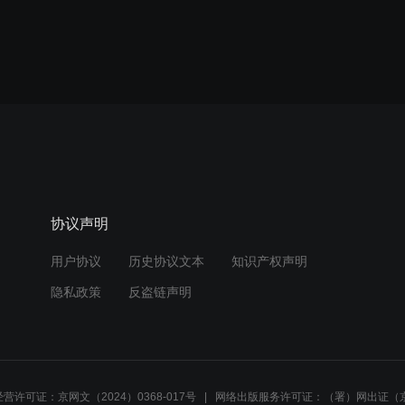
协议声明
用户协议
历史协议文本
知识产权声明
隐私政策
反盗链声明
营许可证：京网文（2024）0368-017号
网络出版服务许可证：（署）网出证（京