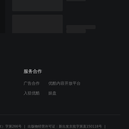
服务合作
广告合作
优酷内容开放平台
入驻优酷
娱盘
）字第266号
出版物经营许可证：新出发京批字第直150118号