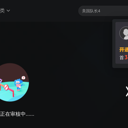
类
3
首
在审核中......