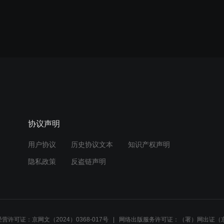
协议声明
用户协议
历史协议文本
知识产权声明
隐私政策
反盗链声明
营许可证：京网文（2024）0368-017号
网络出版服务许可证：（署）网出证（京