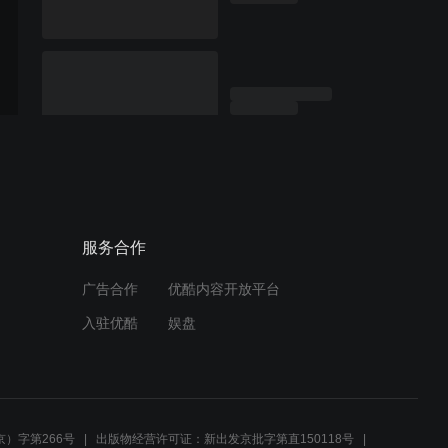
服务合作
广告合作
优酷内容开放平台
入驻优酷
娱盘
）字第266号
出版物经营许可证：新出发京批字第直150118号