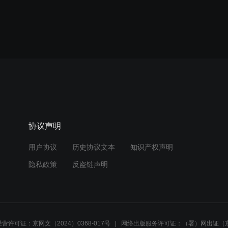
协议声明
用户协议
历史协议文本
知识产权声明
隐私政策
反盗链声明
营许可证：京网文（2024）0368-017号
网络出版服务许可证：（署）网出证（京