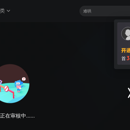
类
3
首
在审核中......