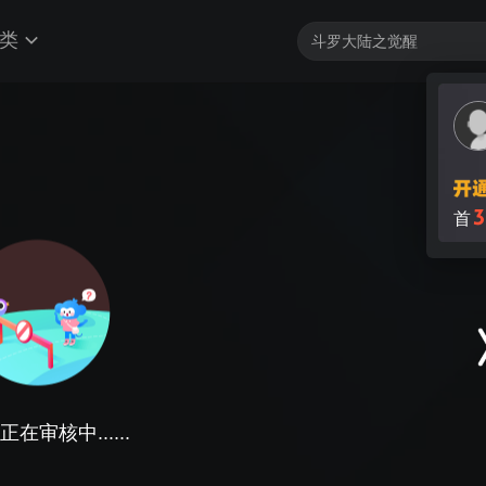
类
3
首
在审核中......