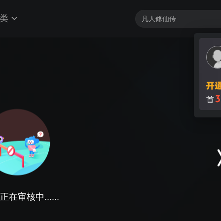
类
3
首
在审核中......