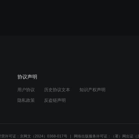
协议声明
用户协议
历史协议文本
知识产权声明
隐私政策
反盗链声明
营许可证：京网文（2024）0368-017号
网络出版服务许可证：（署）网出证（京