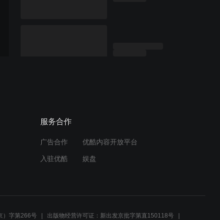
服务合作
广告合作
优酷内容开放平台
入驻优酷
娱盘
）字第266号
出版物经营许可证：新出发京批字第直150118号