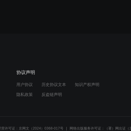
协议声明
用户协议
历史协议文本
知识产权声明
隐私政策
反盗链声明
营许可证：京网文（2024）0368-017号
网络出版服务许可证：（署）网出证（京