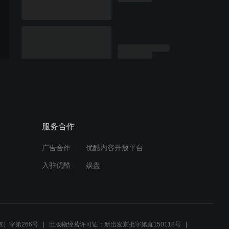
服务合作
广告合作
优酷内容开放平台
入驻优酷
娱盘
）字第266号
出版物经营许可证：新出发京批字第直150118号