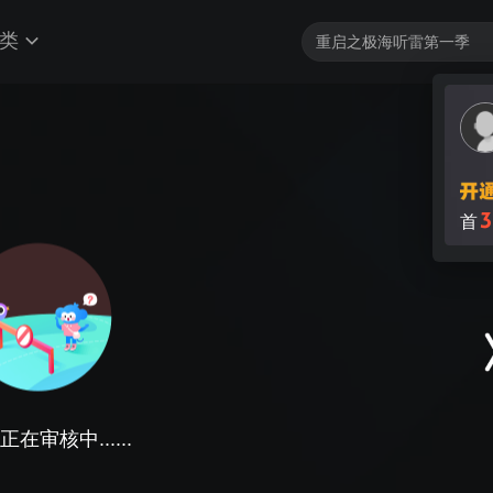
类
3
首
在审核中......