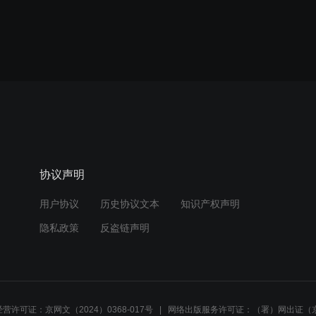
协议声明
用户协议
历史协议文本
知识产权声明
隐私政策
反盗链声明
营许可证：京网文（2024）0368-017号
网络出版服务许可证：（署）网出证（京