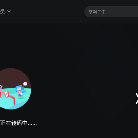
类
在转码中......