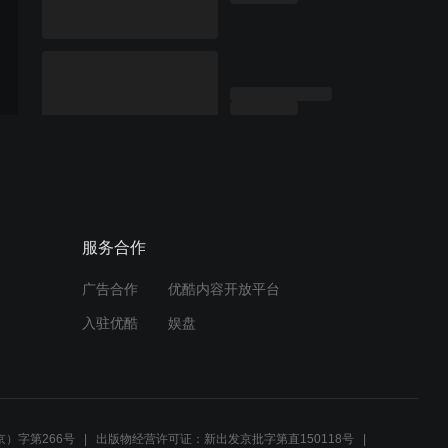
服务合作
广告合作
优酷内容开放平台
入驻优酷
娱盘
）字第266号
出版物经营许可证：新出发京批字第直150118号