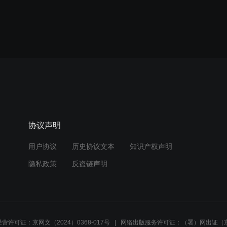
协议声明
用户协议
历史协议文本
知识产权声明
隐私政策
反盗链声明
营许可证：京网文（2024）0368-017号
网络出版服务许可证：（署）网出证（京