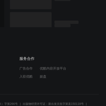
服务合作
广告合作
优酷内容开放平台
入驻优酷
娱盘
）字第266号
出版物经营许可证：新出发京批字第直150118号