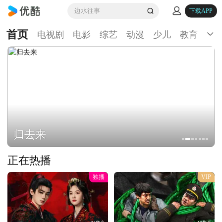
边水往事
下载APP
首页
电视剧
电影
综艺
动漫
少儿
教育
生
归去来
正在热播
独播
VIP