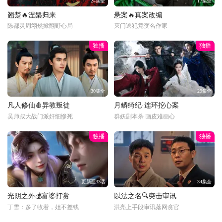
24集全
17集全
翘楚🔥涅槃归来
悬案🔥真案改编
陈都灵周翊然掀翻野心局
灭门逃犯竟变名作家
独播
独播
30集全
29集全
凡人修仙🩸异教叛徒
月鳞绮纪·连环挖心案
吴师叔大战门派奸细惨死
群妖剧本杀 画皮难画心
独播
独播
更新至33话
34集全
光阴之外💰富婆打赏
以法之名🔍突击审讯
丁雪：多了收着，姐不差钱
洪亮上手段审讯落网贪官