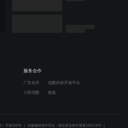
服务合作
广告合作
优酷内容开放平台
入驻优酷
娱盘
）字第266号
出版物经营许可证：新出发京批字第直150118号