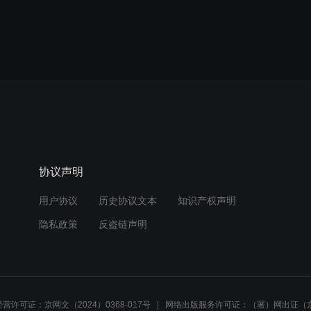
协议声明
用户协议
历史协议文本
知识产权声明
隐私政策
反盗链声明
营许可证：京网文（2024）0368-017号
网络出版服务许可证：（署）网出证（京