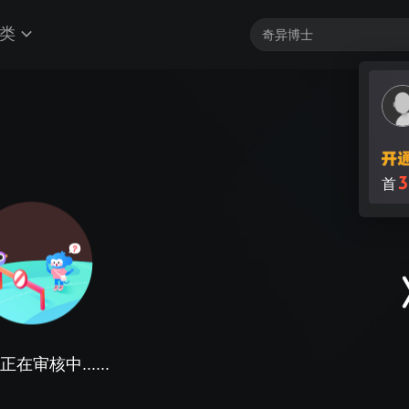
类
3
首
在审核中......