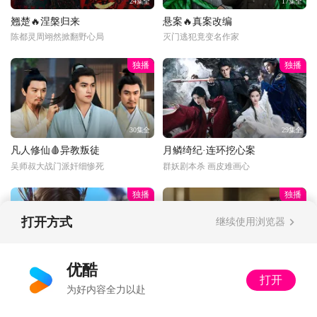
24集全
17集全
翘楚🔥涅槃归来
悬案🔥真案改编
陈都灵周翊然掀翻野心局
灭门逃犯竟变名作家
独播
独播
30集全
29集全
凡人修仙🩸异教叛徒
月鳞绮纪·连环挖心案
吴师叔大战门派奸细惨死
群妖剧本杀 画皮难画心
独播
独播
打开方式
继续使用浏览器
更新至34话
34集全
优酷
打开
光阴年番💥狂吸祖地
以法之名·饭局被做局
为好内容全力以赴
二牛上嘴啃神像脚趾
局中局！黑社会给高官庆生