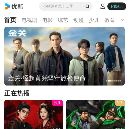
小猪佩奇第十二季
下载APP
首页
电视剧
电影
综艺
动漫
少儿
教育
生
金关·经超黄尧坚守旅检使命
正在热播
独播
VIP