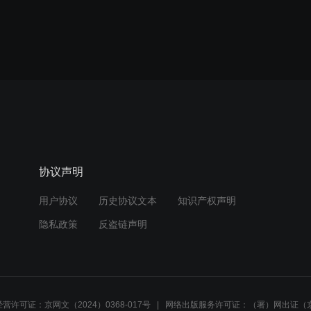
协议声明
用户协议
历史协议文本
知识产权声明
隐私政策
反盗链声明
营许可证：京网文（2024）0368-017号
网络出版服务许可证：（署）网出证（京