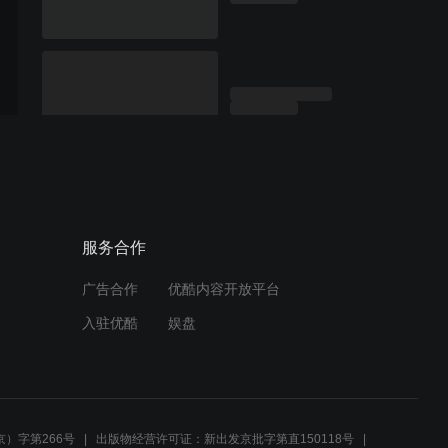
服务合作
广告合作
优酷内容开放平台
入驻优酷
娱盘
）字第266号
出版物经营许可证：新出发京批字第直150118号