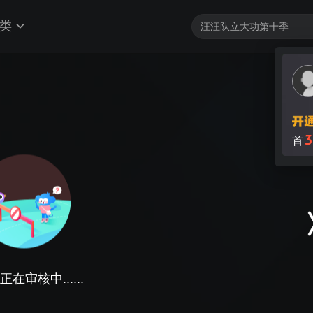
类
3
首
在审核中......