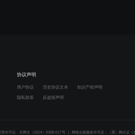
协议声明
用户协议
历史协议文本
知识产权声明
隐私政策
反盗链声明
营许可证：京网文（2024）0368-017号
网络出版服务许可证：（署）网出证（京