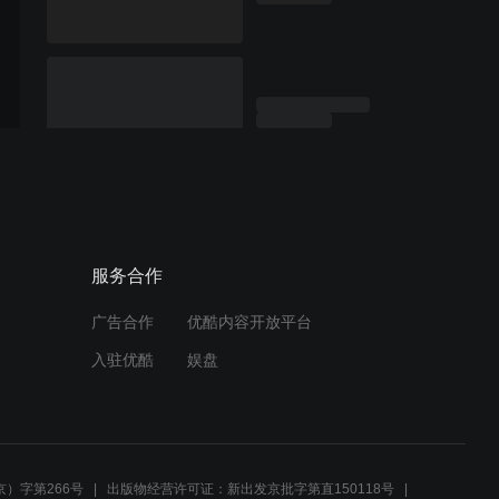
服务合作
广告合作
优酷内容开放平台
入驻优酷
娱盘
）字第266号
出版物经营许可证：新出发京批字第直150118号