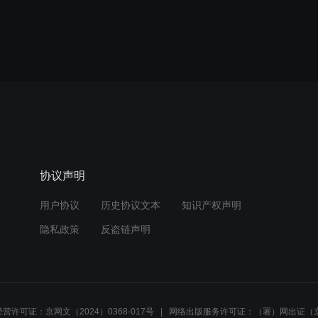
协议声明
用户协议
历史协议文本
知识产权声明
隐私政策
反盗链声明
营许可证：京网文（2024）0368-017号
网络出版服务许可证：（署）网出证（京