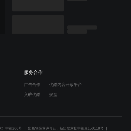
服务合作
广告合作
优酷内容开放平台
入驻优酷
娱盘
）字第266号
出版物经营许可证：新出发京批字第直150118号