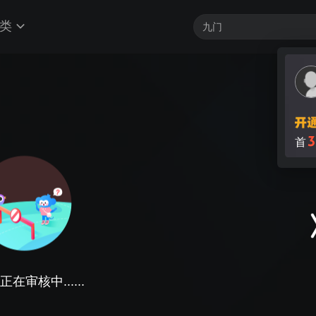
类
3
首
在审核中......