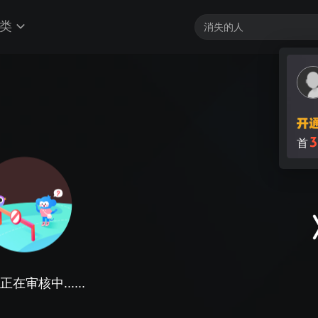
类
3
首
在审核中......