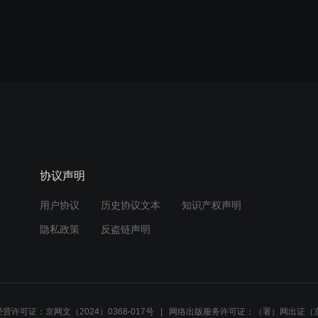
协议声明
用户协议
历史协议文本
知识产权声明
隐私政策
反盗链声明
营许可证：京网文（2024）0368-017号
网络出版服务许可证：（署）网出证（京