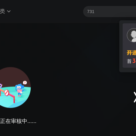
类
3
首
在审核中......