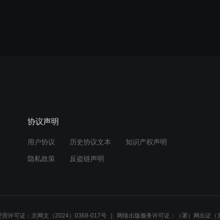
协议声明
用户协议
历史协议文本
知识产权声明
隐私政策
反盗链声明
营许可证：京网文（2024）0368-017号
网络出版服务许可证：（署）网出证（京