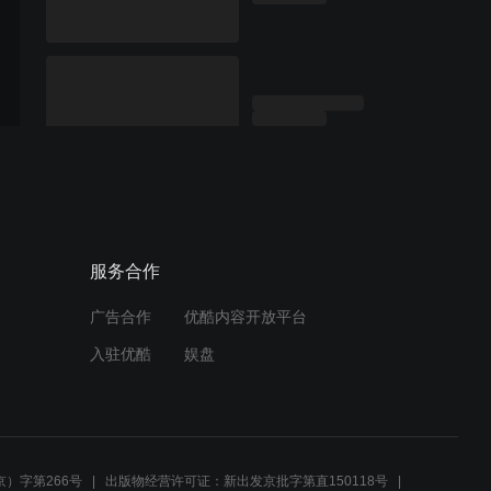
服务合作
广告合作
优酷内容开放平台
入驻优酷
娱盘
）字第266号
出版物经营许可证：新出发京批字第直150118号