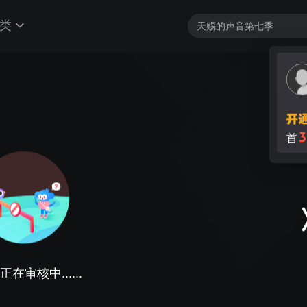
类
3
首
在审核中......