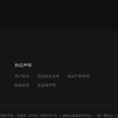
协议声明
用户协议
历史协议文本
知识产权声明
隐私政策
反盗链声明
营许可证：京网文（2024）0368-017号
网络出版服务许可证：（署）网出证（京