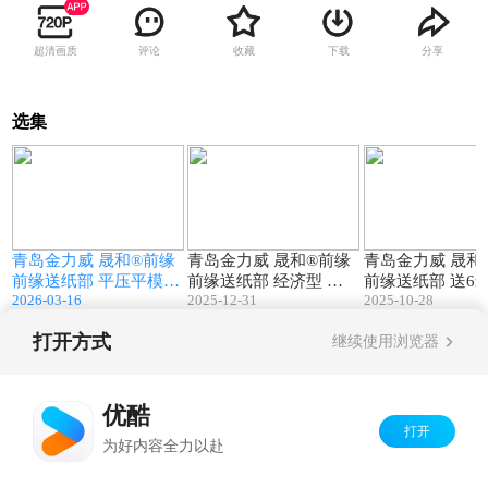
超清画质
评论
收藏
下载
分享
选集
2
00:46
00:42
青岛金力威 晟和®前缘
青岛金力威 晟和®前缘
青岛金力威 晟和
切
前缘送纸部 平压平模切
前缘送纸部 经济型 试
前缘送纸部 送6
2026-03-16
2025-12-31
2025-10-28
机专用升级款运行
机运行视频
运行视频
打开方式
继续使用浏览器
Copyright©
2026
优酷 youku.com
版权所有
京ICP备06050721号-1
优酷
打开
为好内容全力以赴