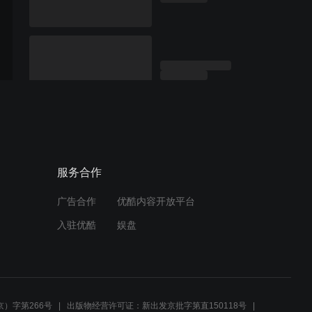
服务合作
广告合作
优酷内容开放平台
入驻优酷
娱盘
）字第266号
出版物经营许可证：新出发京批字第直150118号