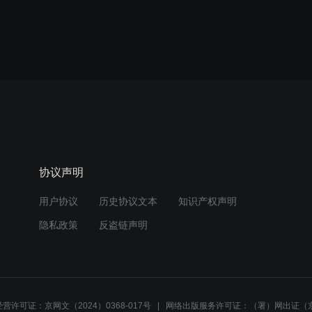
协议声明
用户协议
历史协议文本
知识产权声明
隐私政策
反盗链声明
营许可证：京网文（2024）0368-017号
网络出版服务许可证：（署）网出证（京