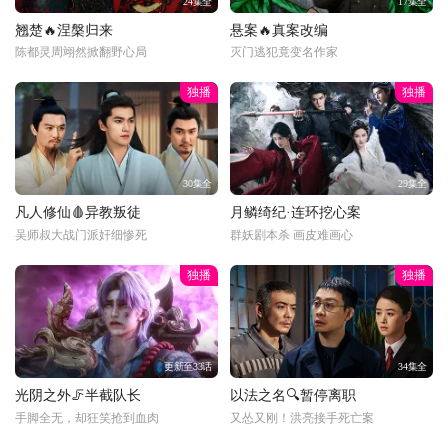
24集全
17集全
翘楚🔥涅槃归来
悬案🔥真案改编
陈都灵周翊然掀翻野心局
灭门逃犯竟变名作家
独播
独播
30集全
29集全
凡人修仙🩸异教叛徒
月鳞绮纪·连环挖心案
吴师叔大战门派奸细惨死
群妖剧本杀 画皮难画心
独播
独播
更新至33话
34集全
光阴之外🦵半截队长
以法之名🔍暂停离职
手脚全无，却狂笑抢到血肉
又怂又刚！洪亮接手死亡案