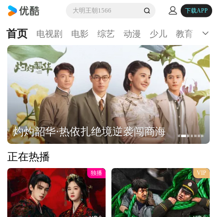
大明王朝1566
下载APP
首页
电视剧
电影
综艺
动漫
少儿
教育
生
灼灼韶华·热依扎绝境逆袭闯商海
正在热播
独播
VIP