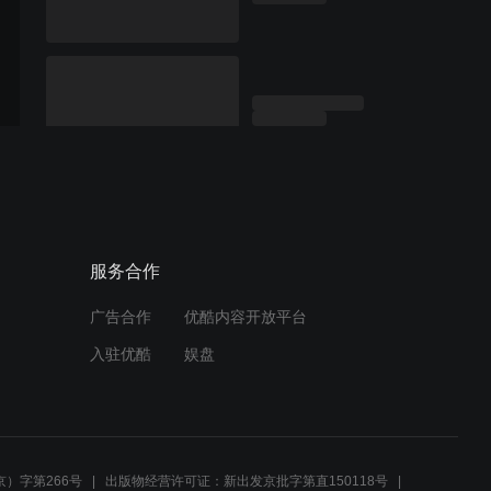
服务合作
广告合作
优酷内容开放平台
入驻优酷
娱盘
）字第266号
出版物经营许可证：新出发京批字第直150118号