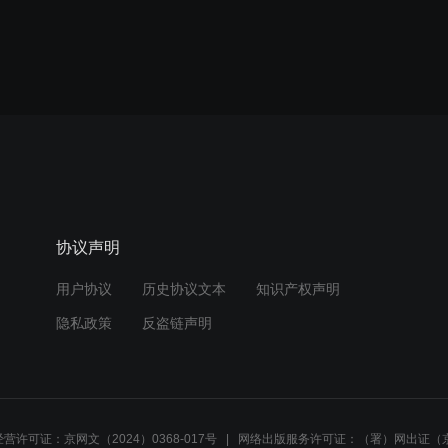
协议声明
用户协议
历史协议文本
知识产权声明
隐私政策
反盗链声明
营许可证：京网文（2024）0368-017号
网络出版服务许可证：（署）网出证（京