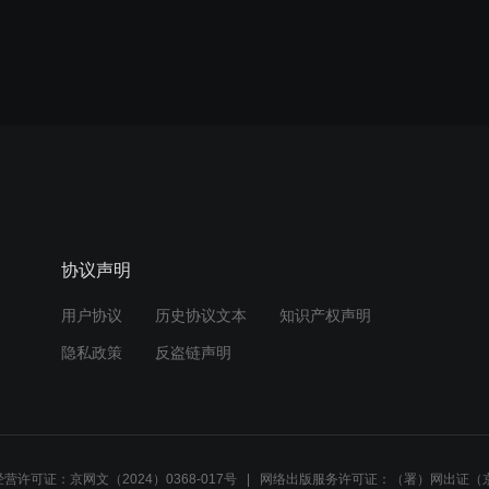
协议声明
用户协议
历史协议文本
知识产权声明
隐私政策
反盗链声明
营许可证：京网文（2024）0368-017号
网络出版服务许可证：（署）网出证（京