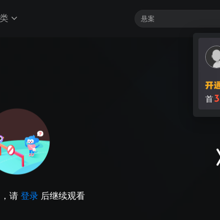
类
3
首
因，请
登录
后继续观看