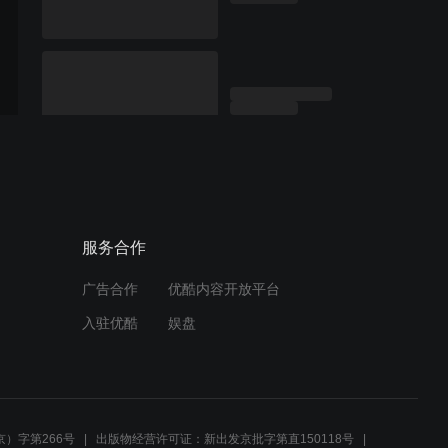
服务合作
广告合作
优酷内容开放平台
入驻优酷
娱盘
）字第266号
出版物经营许可证：新出发京批字第直150118号