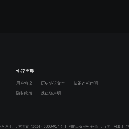
协议声明
用户协议
历史协议文本
知识产权声明
隐私政策
反盗链声明
营许可证：京网文（2024）0368-017号
网络出版服务许可证：（署）网出证（京