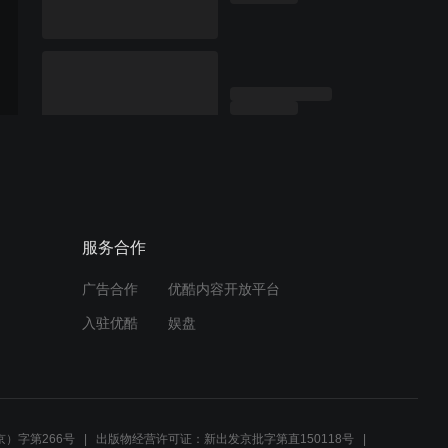
服务合作
广告合作
优酷内容开放平台
入驻优酷
娱盘
）字第266号
出版物经营许可证：新出发京批字第直150118号