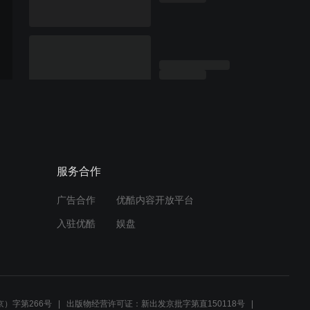
服务合作
广告合作
优酷内容开放平台
入驻优酷
娱盘
）字第266号
出版物经营许可证：新出发京批字第直150118号