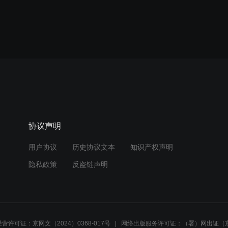
协议声明
用户协议
历史协议文本
知识产权声明
隐私政策
反盗链声明
营许可证：京网文（2024）0368-017号
网络出版服务许可证：（署）网出证（京