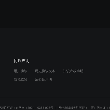
协议声明
用户协议
历史协议文本
知识产权声明
隐私政策
反盗链声明
营许可证：京网文（2024）0368-017号
网络出版服务许可证：（署）网出证（京