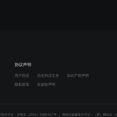
协议声明
用户协议
历史协议文本
知识产权声明
隐私政策
反盗链声明
营许可证：京网文（2024）0368-017号
网络出版服务许可证：（署）网出证（京