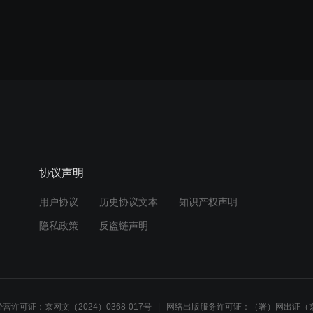
协议声明
用户协议
历史协议文本
知识产权声明
隐私政策
反盗链声明
营许可证：京网文（2024）0368-017号
网络出版服务许可证：（署）网出证（京