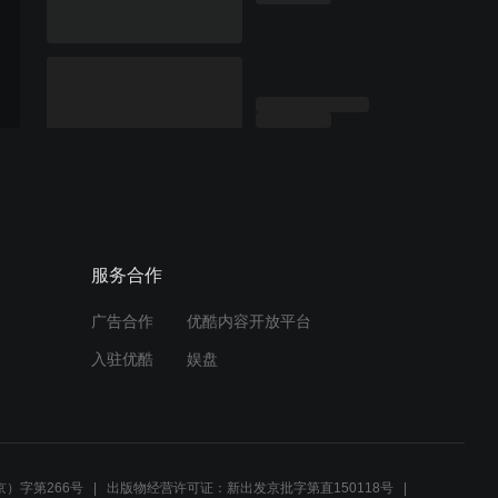
服务合作
广告合作
优酷内容开放平台
入驻优酷
娱盘
）字第266号
出版物经营许可证：新出发京批字第直150118号