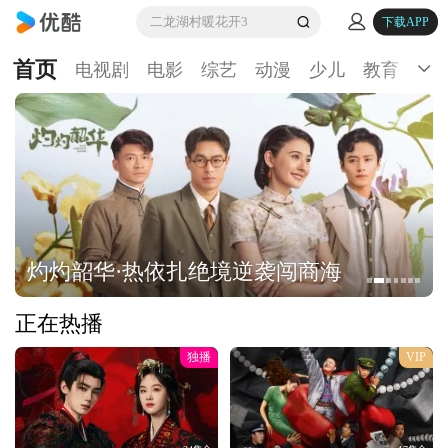
二龙湖村暖花开3
下载APP
首页
电视剧
电影
综艺
动漫
少儿
教育
生
灼灼韶华·热依扎绝境逆袭闯商海
正在热播
独播
VIP