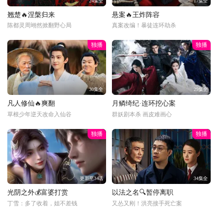
24集全
17集全
翘楚🔥涅槃归来
悬案🔥王炸阵容
陈都灵周翊然掀翻野心局
真案改编！暴徒连环劫杀
独播
独播
30集全
29集全
凡人修仙🔥爽翻
月鳞绮纪·连环挖心案
草根少年逆天改命入仙谷
群妖剧本杀 画皮难画心
独播
独播
更新至34话
34集全
光阴之外💰富婆打赏
以法之名🔍暂停离职
丁雪：多了收着，姐不差钱
又怂又刚！洪亮接手死亡案