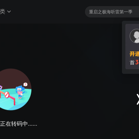
类
3
首
在转码中......