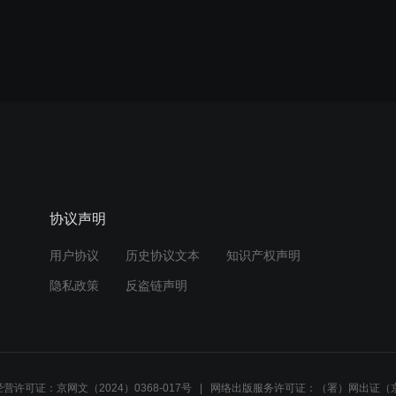
协议声明
用户协议
历史协议文本
知识产权声明
隐私政策
反盗链声明
营许可证：京网文（2024）0368-017号
网络出版服务许可证：（署）网出证（京