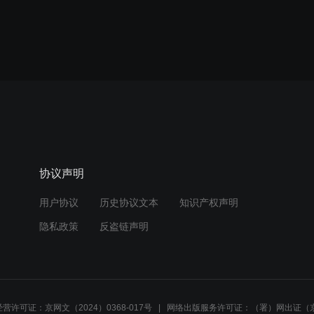
协议声明
用户协议
历史协议文本
知识产权声明
隐私政策
反盗链声明
营许可证：京网文（2024）0368-017号
网络出版服务许可证：（署）网出证（京