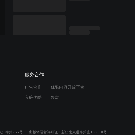
服务合作
广告合作
优酷内容开放平台
入驻优酷
娱盘
）字第266号
出版物经营许可证：新出发京批字第直150118号