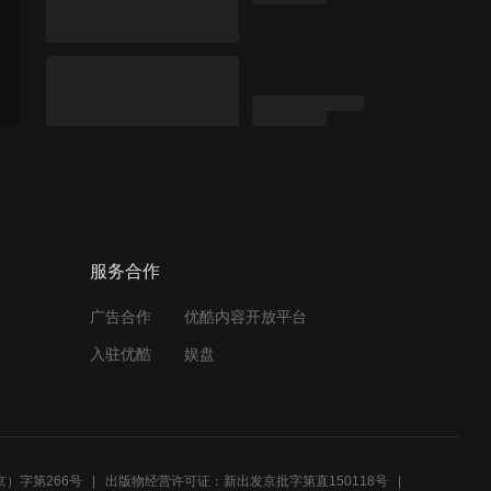
服务合作
广告合作
优酷内容开放平台
入驻优酷
娱盘
）字第266号
出版物经营许可证：新出发京批字第直150118号