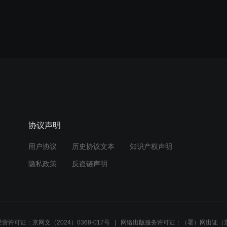
协议声明
用户协议
历史协议文本
知识产权声明
隐私政策
反盗链声明
营许可证：京网文（2024）0368-017号
网络出版服务许可证：（署）网出证（京