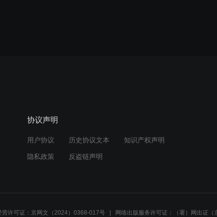
协议声明
用户协议
历史协议文本
知识产权声明
隐私政策
反盗链声明
营许可证：京网文（2024）0368-017号
网络出版服务许可证：（署）网出证（京